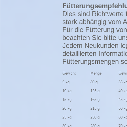
Fütterungsempfehl
Dies sind Richtwerte
stark abhängig vom Alt
Für die Fütterung vo
beachten Sie bitte un
Jedem Neukunden lege
detaillierten Informa
Fütterungsmengen sow
Gewicht
Menge
Gewi
5 kg
80 g
35 k
10 kg
125 g
40 k
15 kg
165 g
45 k
20 kg
215 g
50 k
25 kg
250 g
60 k
30 kg
280 g
70 k