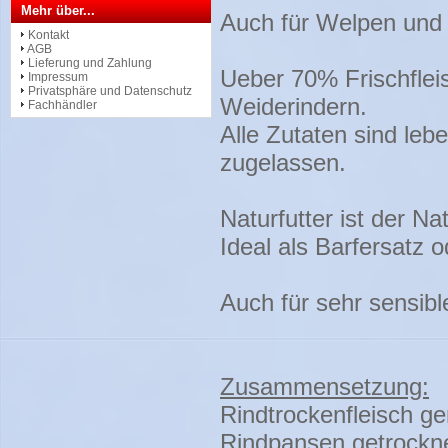
Mehr über...
Auch für Welpen und
Kontakt
AGB
Lieferung und Zahlung
Ueber 70% Frischfleis
Impressum
Privatsphäre und Datenschutz
Weiderindern.
Fachhändler
Alle Zutaten sind leb
zugelassen.
Naturfutter ist der N
Ideal als Barfersatz 
Auch für sehr sensibl
Zusammensetzung:
Rindtrockenfleisch g
Rindpansen getrockne