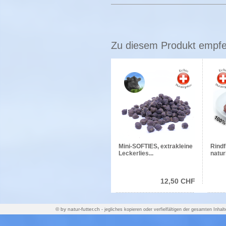
Zu diesem Produkt empfeh
Mini-SOFTIES, extrakleine
Rind
Leckerlies...
natur
12,50 CHF
© by natur-futter.ch
- jegliches kopieren oder verfielfältigen der ge