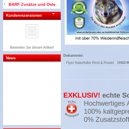
BARF Zusätze und Oele
Kundenrezensionen
Bewerten Sie diesen Artikel!
Dokumente:
News
Flyer Naturfutter Rind & Poulet
(1022.9
EXKLUSIV!
echte S
Hochwertiges Al
100% kaltgepre
0% Zusatzstoffe